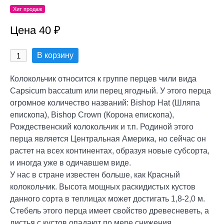
Хит продаж
Цена 40 ₽
В корзину
Колокольчик относится к группе перцев чили вида
Capsicum baccatum или перец ягодный. У этого перца
огромное количество названий: Bishop Hat (Шляпа
епископа), Bishop Crown (Корона епископа),
Рождественский колокольчик и т.п. Родиной этого
перца является Центральная Америка, но сейчас он
растет на всех континентах, образуя новые субсорта,
и иногда уже в одичавшем виде.
У нас в стране известен больше, как Красный
колокольчик. Высота мощных раскидистых кустов
данного сорта в теплицах может достигать 1,8-2,0 м.
Стебель этого перца имеет свойство древесневеть, а
листья с кустов опадают по мере снижения