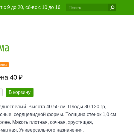
т с 9 до 20, сб-вс с 10 до 16
6@gmail.com
ма
инка
на 40 ₽
В корзину
днеспелый. Высота 40-50 см. Плоды 80-120 гр,
сные, сердцевидной формы. Толщина стенок 1,0 см
олее. Мякоть плотная, сочная, хрустящая,
матная. Универсального назначения.