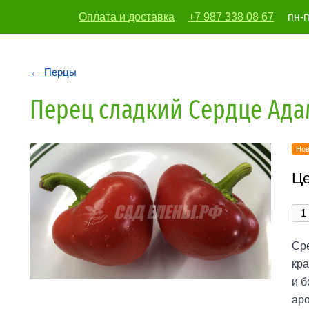
Оплата и доставка
+7 987 338 08 67
пн-п
vodoleika197
Перцы
Перец сладкий Сердце Ада
Нов
Це
Сре
кра
и б
аро