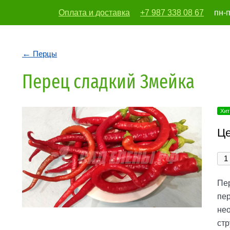
Оплата и доставка
+7 987 338 08 67
пн-п
vodoleika197
Перцы
Перец сладкий Змейка
Хит
Це
Пер
пер
не
стр