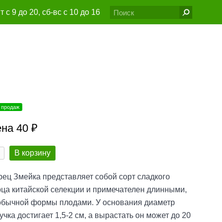
т с 9 до 20, сб-вс с 10 до 16
6@gmail.com
 продаж
на 40 ₽
В корзину
ец Змейка представляет собой сорт сладкого
ца китайской селекции и примечателен длинными,
обычной формы плодами. У основания диаметр
учка достигает 1,5-2 см, а вырастать он может до 20