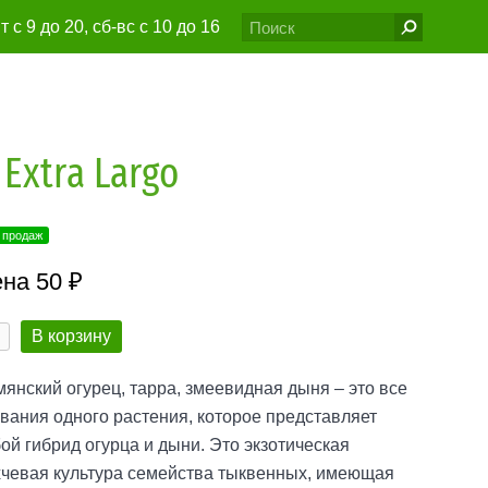
т с 9 до 20, сб-вс с 10 до 16
6@gmail.com
Extra Largo
 продаж
на 50 ₽
В корзину
янский огурец, тарра, змеевидная дыня – это все
вания одного растения, которое представляет
ой гибрид огурца и дыни. Это экзотическая
хчевая культура семейства тыквенных, имеющая