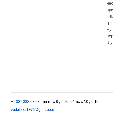
не
пр
Гиб
гр
муч
пер
В у
+7 987 338 08 67
пн-пт с 9 до 20, сб-вс с 10 до 16
vodoleika1976@gmail.com