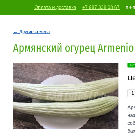
Оплата и доставка
+7 987 338 08 67
пн-п
vodoleika197
Другие семена
Армянский огурец Armenio 
Хит
Це
Арм
наз
соб
ба