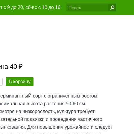
т с 9 до 20, сб-вс с 10 до 16
6@gmail.com
на 40 ₽
В корзину
терминантныЙ сорт с ограниченным ростом.
симальная высота растения 50-60 см.
мотря на низкорослость, культура требует
зательной подвязки и проведения частичного
сынкования. Для повышения урожайности следует