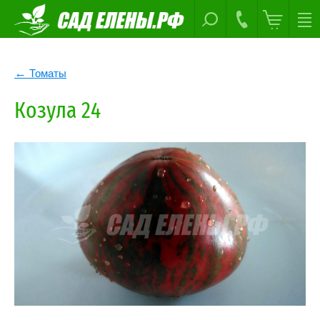
Томаты
Козула 24