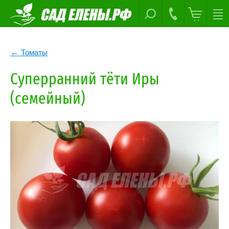
Томаты
Суперранний тёти Иры
(семейный)