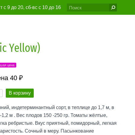
т с 9 до 20, сб-вс с 10 до 16
6@gmail.com
c Yellow)
шая цена
на 40 ₽
В корзину
ний, индетерминантный сорт, в теплице до 1,7 м, в
-1,2 м . Вес плодов 150 -250 гр. Томаты жёлтые,
гка ребристые. Вкус приятный, помидорный, легкая
аристость. Сочный в меру. Пасынкование