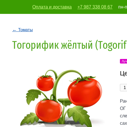
Оплата и доставка
+7 987 338 08 67
пн-п
vodoleika197
Томаты
Тогорифик жёлтый (Togorifi
Луч
Це
Ран
ОГ 
сле
сах